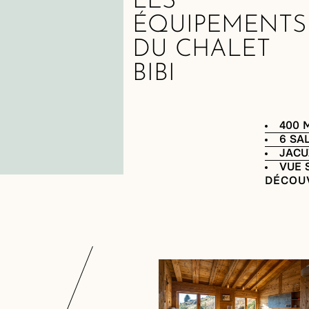
LES
ÉQUIPEMENTS
DU CHALET
BIBI
400 
6 SA
JACU
VUE 
DÉCOU